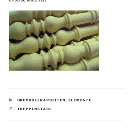
unterscheiden ist.
KATEGORIEN
DRECHSLERARBEITEN
,
ELEMENTE
SCHLAGWÖRTER
TREPPENSTÄBE