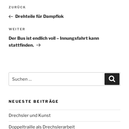
Beitragsnavigation
Vorheriger
ZURÜCK
Beitrag
Drehteile für Dampflok
Nächster
WEITER
Beitrag
Der Bus ist endlich voll – Innungsfahrt kann
stattfinden.
Suchen
Suche
nach:
NEUESTE BEITRÄGE
Drechsler und Kunst
Doppeltraille als Drechslerarbeit