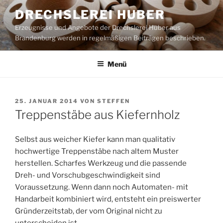
Zum
DRECHSLEREI HUBER
Inhalt
Erzeugnisse und Angebote der Drechslerei Huber aus
springen
Brandenburg werden in regelmäßigen Beiträgen beschrieben.
Menü
VERÖFFENTLICHT
25. JANUAR 2014
VON
STEFFEN
AM
Treppenstäbe aus Kiefernholz
Selbst aus weicher Kiefer kann man qualitativ
hochwertige Treppenstäbe nach altem Muster
herstellen. Scharfes Werkzeug und die passende
Dreh- und Vorschubgeschwindigkeit sind
Voraussetzung. Wenn dann noch Automaten- mit
Handarbeit kombiniert wird, entsteht ein preiswerter
Gründerzeitstab, der vom Original nicht zu