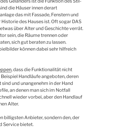
des Geländers ist die Funktion des Stil-
ind die Häuser innen derart
nanlage das mit Fassade, Fenstern und
 Historie des Hauses ist. Oft sogar DAS
etwas über Alter und Geschichte verrät.
tor sein, die Räume trennen oder
aten, sich gut beraten zu lassen.
ielbilder können dabei sehr hilfreich
eppen
, dass die Funktionalität nicht
m Beispiel Handläufe angeboten, deren
 sind und unangenehm in der Hand
rofile, an denen man sich im Notfall
schnell wieder vorbei, aber den Handlauf
en Alter.
 billigsten Anbieter, sondern den, der
 Service bietet.