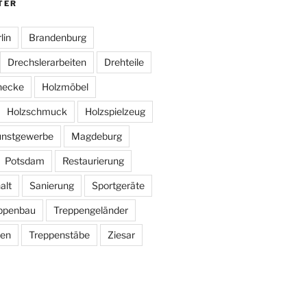
TER
lin
Brandenburg
Drechslerarbeiten
Drehteile
necke
Holzmöbel
Holzschmuck
Holzspielzeug
nstgewerbe
Magdeburg
Potsdam
Restaurierung
alt
Sanierung
Sportgeräte
ppenbau
Treppengeländer
ten
Treppenstäbe
Ziesar