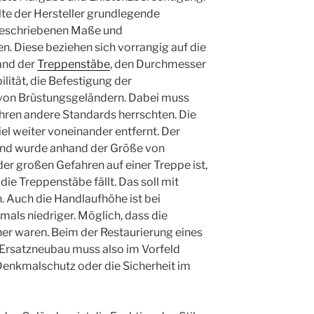
lte der Hersteller grundlegende
rgeschriebenen Maße und
en. Diese beziehen sich vorrangig auf die
and der
Treppenstäbe
, den Durchmesser
bilität, die Befestigung der
von Brüstungsgeländern. Dabei muss
hren andere Standards herrschten. Die
l weiter voneinander entfernt. Der
and wurde anhand der Größe von
der großen Gefahren auf einer Treppe ist,
die Treppenstäbe fällt. Das soll mit
. Auch die Handlaufhöhe ist bei
mals niedriger. Möglich, dass die
er waren. Beim der Restaurierung eines
Ersatzneubau muss also im Vorfeld
Denkmalschutz oder die Sicherheit im