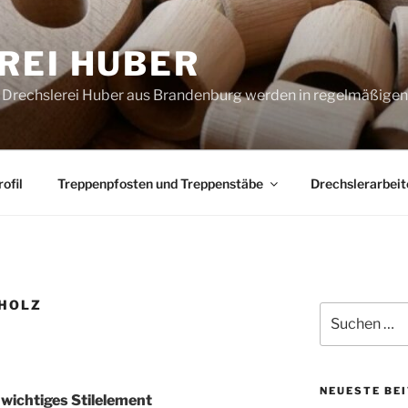
REI HUBER
 Drechslerei Huber aus Brandenburg werden in regelmäßigen
ofil
Treppenpfosten und Treppenstäbe
Drechslerarbeit
 HOLZ
Suchen
nach:
NEUESTE BE
 wichtiges Stilelement