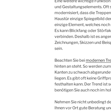
Eine weitere wichtige Funktion 
und Gestaltungselements. Oft s
modernisiert, dass die Treppe
Haustür einzige Spiegelbild der
einzige Element, welches noch 
Es kann Blickfang oder Störfak
verbinden. Deshalb ist es anger
Zeichnungen, Skizzen und Beisp
sein.
Beachten Sie bei
modernen Tr
hinten an steht. So werden zu
Kanten zu schwach abgerundet
liegen. Es gibt oft keine Griffp
festhalten kann. Der Trend ist 
benötigen Sie auch noch im hoh
Nehmen Sie nicht unbedingt den
Ihnen vor Ort gute Beratung und