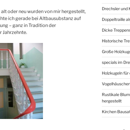
Drechsler und 
alt oder neu wurden von mir hergestellt,
chte ich gerade bei Altbausubstanz auf
Doppeltraille a
gung – ganz in Tradition der
Dicke Treppens
 Jahrzehnte.
Historische Tr
Große Holzkuge
specials im D
Holzkugeln für 
Vogelhäuschen
Rustikale Blum
hergestellt
Kirchen Bausatz