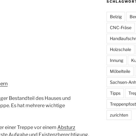
SCHLAGWÖR
Belzig
Ber
CNC-Fräse
Handlaufsch
Holzschale
Innung
Ku
Möbelteile
Sachsen-Anh
dern
Tipps
Tre
iger Bestandteil des Hauses und
Treppenpfos
ppe. Es hat mehrere wichtige
zurichten
zer einer Treppe vor einem
Absturz
igste Aufgabe und Existenzberechtigung.