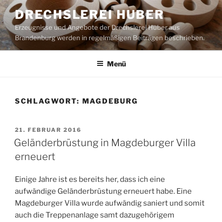
Zum
DRECHSLEREI HUBER
Inhalt
Erzeugnisse und Angebote der Drechslerei Huber aus
springen
Brandenburg werden in regelmäßigen Beiträgen beschrieben.
Menü
SCHLAGWORT:
MAGDEBURG
VERÖFFENTLICHT
21. FEBRUAR 2016
AM
Geländerbrüstung in Magdeburger Villa
erneuert
Einige Jahre ist es bereits her, dass ich eine
aufwändige Geländerbrüstung erneuert habe. Eine
Magdeburger Villa wurde aufwändig saniert und somit
auch die Treppenanlage samt dazugehörigem