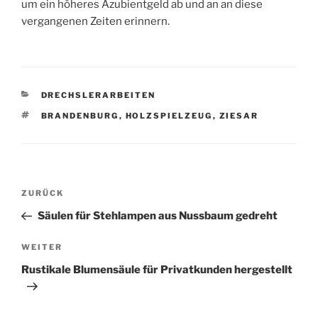
um ein höheres Azubientgeld ab und an an diese
vergangenen Zeiten erinnern.
KATEGORIEN
DRECHSLERARBEITEN
SCHLAGWÖRTER
BRANDENBURG
,
HOLZSPIELZEUG
,
ZIESAR
Beitragsnavigation
Vorheriger
ZURÜCK
Beitrag
Säulen für Stehlampen aus Nussbaum gedreht
Nächster
WEITER
Beitrag
Rustikale Blumensäule für Privatkunden hergestellt