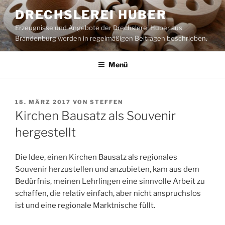
Zum
DRECHSLEREI HUBER
Inhalt
Erzeugnisse und Angebote der Drechslerei Huber aus
springen
Brandenburg werden in regelmäßigen Beiträgen beschrieben.
Menü
VERÖFFENTLICHT
18. MÄRZ 2017
VON
STEFFEN
AM
Kirchen Bausatz als Souvenir
hergestellt
Die Idee, einen Kirchen Bausatz als regionales
Souvenir herzustellen und anzubieten, kam aus dem
Bedürfnis, meinen Lehrlingen eine sinnvolle Arbeit zu
schaffen, die relativ einfach, aber nicht anspruchslos
ist und eine regionale Marktnische füllt.