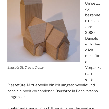
Umsetzu
ng
beganne
n um das
Jahr
2000.
Damals
entschie
d ich
mich für
eine
Bausatz St. Crucis Ziesar
Verpacku
ng in
einer
Plastetüte. Mittlerweile bin ich umgeschwenkt und
habe die noch vorhandenen Bausätze in Pappkartons
umgepackt.
Später entstanden durch Kundenwünsche weitere