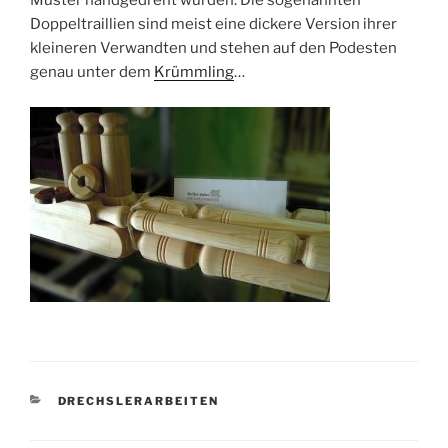
Muster handgedreht wurden. Die sogenannten
Doppeltraillien sind meist eine dickere Version ihrer
kleineren Verwandten und stehen auf den Podesten
genau unter dem
Krümmling
…
KATEGORIEN
DRECHSLERARBEITEN