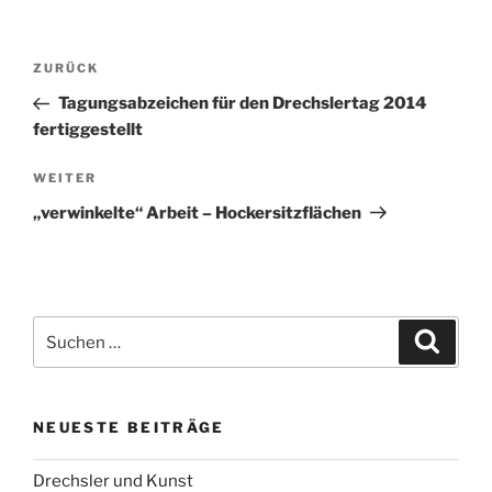
Beitragsnavigation
Vorheriger
ZURÜCK
Beitrag
Tagungsabzeichen für den Drechslertag 2014
fertiggestellt
Nächster
WEITER
Beitrag
„verwinkelte“ Arbeit – Hockersitzflächen
Suchen
Suche
nach:
NEUESTE BEITRÄGE
Drechsler und Kunst