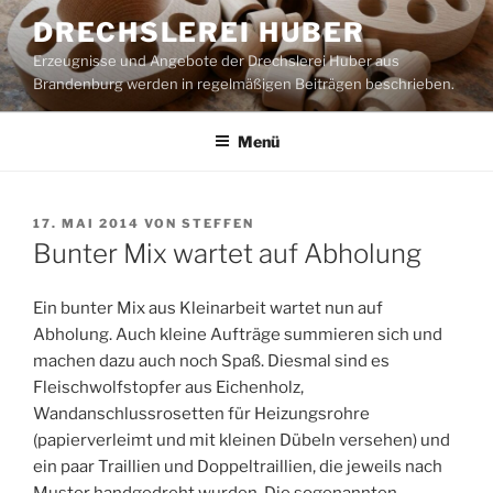
Zum
DRECHSLEREI HUBER
Inhalt
Erzeugnisse und Angebote der Drechslerei Huber aus
springen
Brandenburg werden in regelmäßigen Beiträgen beschrieben.
Menü
VERÖFFENTLICHT
17. MAI 2014
VON
STEFFEN
AM
Bunter Mix wartet auf Abholung
Ein bunter Mix aus Kleinarbeit wartet nun auf
Abholung. Auch kleine Aufträge summieren sich und
machen dazu auch noch Spaß. Diesmal sind es
Fleischwolfstopfer aus Eichenholz,
Wandanschlussrosetten für Heizungsrohre
(papierverleimt und mit kleinen Dübeln versehen) und
ein paar Traillien und Doppeltraillien, die jeweils nach