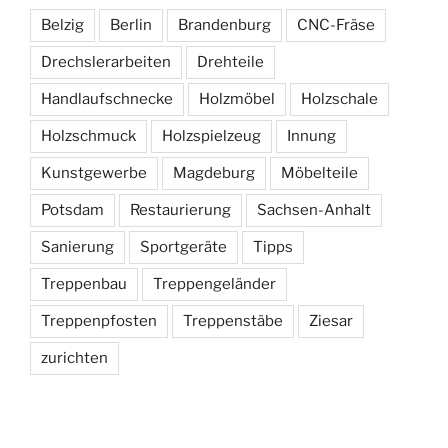
Belzig
Berlin
Brandenburg
CNC-Fräse
Drechslerarbeiten
Drehteile
Handlaufschnecke
Holzmöbel
Holzschale
Holzschmuck
Holzspielzeug
Innung
Kunstgewerbe
Magdeburg
Möbelteile
Potsdam
Restaurierung
Sachsen-Anhalt
Sanierung
Sportgeräte
Tipps
Treppenbau
Treppengeländer
Treppenpfosten
Treppenstäbe
Ziesar
zurichten