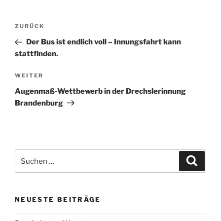
Beitragsnavigation
Vorheriger
ZURÜCK
Beitrag
Der Bus ist endlich voll – Innungsfahrt kann
stattfinden.
Nächster
WEITER
Beitrag
Augenmaß-Wettbewerb in der Drechslerinnung
Brandenburg
Suchen
Suche
nach:
NEUESTE BEITRÄGE