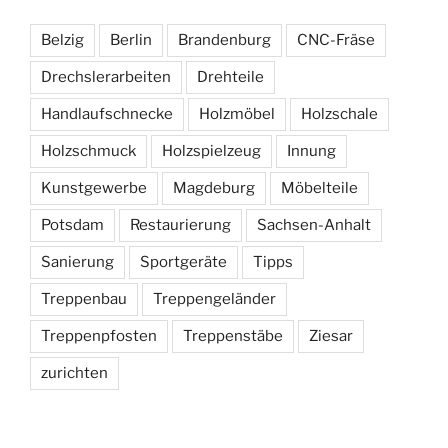
Belzig
Berlin
Brandenburg
CNC-Fräse
Drechslerarbeiten
Drehteile
Handlaufschnecke
Holzmöbel
Holzschale
Holzschmuck
Holzspielzeug
Innung
Kunstgewerbe
Magdeburg
Möbelteile
Potsdam
Restaurierung
Sachsen-Anhalt
Sanierung
Sportgeräte
Tipps
Treppenbau
Treppengeländer
Treppenpfosten
Treppenstäbe
Ziesar
zurichten