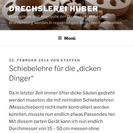
Zum
DRECHSLEREI HUBER
Inhalt
Erzeugnisse und Angebote der Drechslerei Huber aus
springen
Brandenburg werden in regelmäßigen Beiträgen beschrieben.
Menü
VERÖFFENTLICHT
22. FEBRUAR 2014
VON
STEFFEN
AM
Schiebelehre für die „dicken
Dinger“
Da in letzter Zeit immer öfter dicke Säulen gedreht
werden mussten, die mit normalen Schiebelehren
(Messschiebern) nicht mehr kontrolliert werden
konnten, musste nun endlich etwas Passendes her.
Mit diesem zarten Gerät kann ich nun endlich
Durchmesser von 15 – 50 cm messen ohne