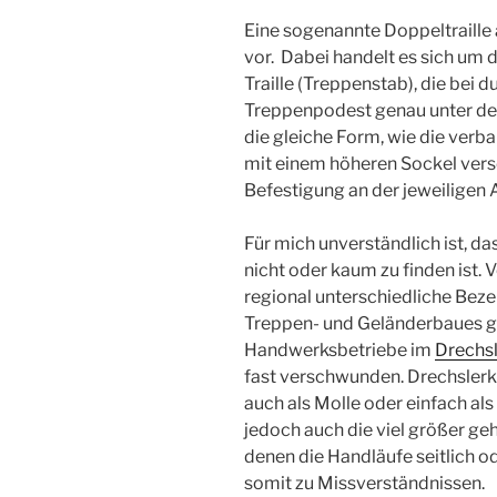
Eine sogenannte Doppeltraille 
vor. Dabei handelt es sich um d
Traille (Treppenstab), die bei
Treppenpodest genau unter de
die gleiche Form, wie die verb
mit einem höheren Sockel verse
Befestigung an der jeweiligen A
Für mich unverständlich ist, d
nicht oder kaum zu finden ist. V
regional unterschiedliche Bez
Treppen- und Geländerbaues g
Handwerksbetriebe im
Drechs
fast verschwunden. Drechslerk
auch als Molle oder einfach al
jedoch auch die viel größer ge
denen die Handläufe seitlich od
somit zu Missverständnissen.