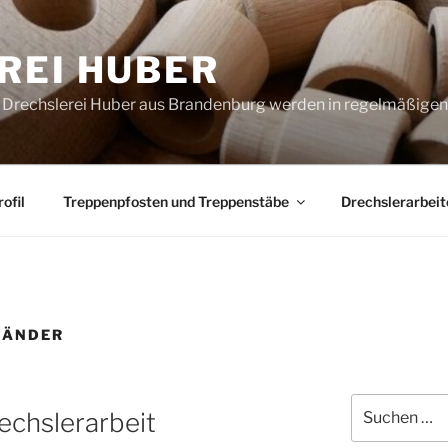
REI HUBER
 Drechslerei Huber aus Brandenburg werden in regelmäßigen
ofil
Treppenpfosten und Treppenstäbe
Drechslerarbeit
LÄNDER
Suchen
rechslerarbeit
nach: