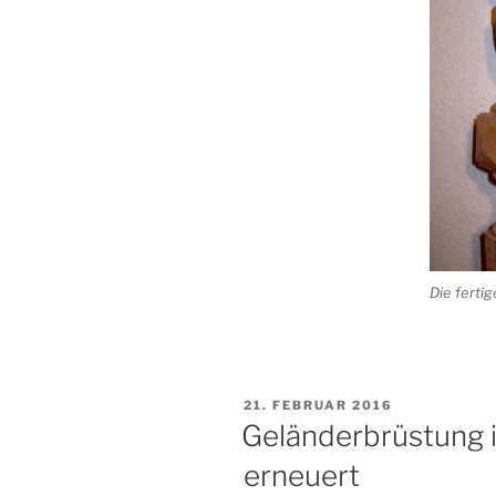
Die fertig
VERÖFFENTLICHT
21. FEBRUAR 2016
AM
Geländerbrüstung i
erneuert