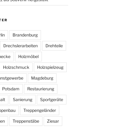
TER
lin
Brandenburg
Drechslerarbeiten
Drehteile
necke
Holzmöbel
Holzschmuck
Holzspielzeug
nstgewerbe
Magdeburg
Potsdam
Restaurierung
alt
Sanierung
Sportgeräte
ppenbau
Treppengeländer
ten
Treppenstäbe
Ziesar