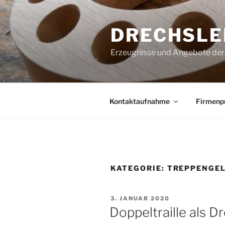
Zum
Inhalt
DRECHSLE
springen
Erzeugnisse und Angebote der
Kontaktaufnahme
Firmenpr
KATEGORIE:
TREPPENGE
VERÖFFENTLICHT
3. JANUAR 2020
AM
Doppeltraille als D