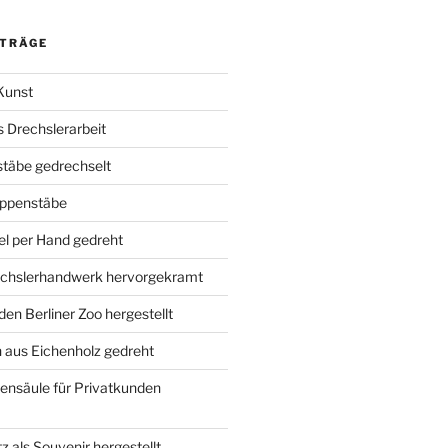
ITRÄGE
Kunst
ls Drechslerarbeit
täbe gedrechselt
eppenstäbe
l per Hand gedreht
rechslerhandwerk hervorgekramt
den Berliner Zoo hergestellt
 aus Eichenholz gedreht
ensäule für Privatkunden
 als Souvenir hergestellt