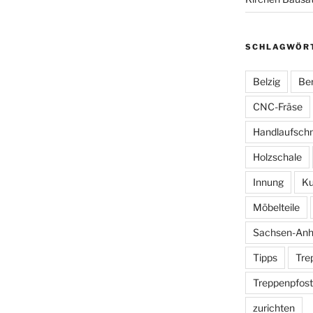
SCHLAGWÖR
Belzig
Ber
CNC-Fräse
Handlaufsch
Holzschale
Innung
Ku
Möbelteile
Sachsen-Anh
Tipps
Tre
Treppenpfos
zurichten