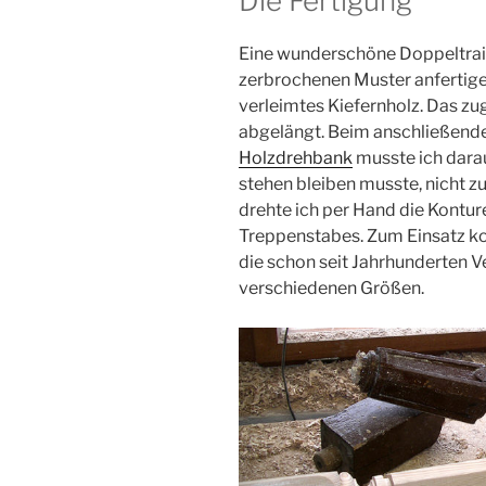
Die Fertigung
Eine wunderschöne Doppeltraill
zerbrochenen Muster anfertige
verleimtes Kiefernholz. Das z
abgelängt. Beim anschließende
Holzdrehbank
musste ich darau
stehen bleiben musste, nicht z
drehte ich per Hand die Kontur
Treppenstabes. Zum Einsatz k
die schon seit Jahrhunderten 
verschiedenen Größen.