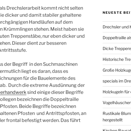
als Drechslerarbeit kommt nicht selten
NEUESTE BE
ie dicker und damit stabiler gehaltene
 durchgängigen Handläufen auf dem
Drechsler und 
n Krümmlingen stehen. Meist haben sie
auten Treppenstäbe, nur eben dicker und
Doppeltraille a
hen. Dieser dient zur besseren
Dicke Treppens
ntrittsstufe.
Historische Tr
ass der Begriff in den Suchmaschinen
Große Holzkuge
ermutlich liegt es daran, dass es
eichnungen für die Bauelemente des
specials im D
ab. Durch die extreme Ausdünnung der
Holzkugeln für 
lerhandwerk
sind einige dieser Begriffe
ollegen bezeichnen die Doppeltraille
Vogelhäuschen
s Pfosten. Beide Begriffe bezeichnen
haltenen Pfosten und Antrittspfosten, an
Rustikale Blum
hergestellt
er frontal befestigt werden. Das führt
Kirchen Bausatz