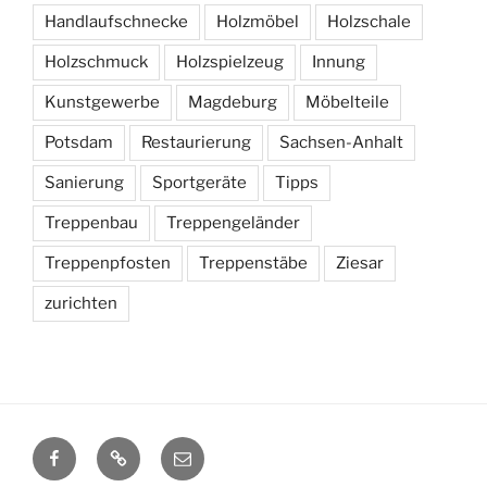
Handlaufschnecke
Holzmöbel
Holzschale
Holzschmuck
Holzspielzeug
Innung
Kunstgewerbe
Magdeburg
Möbelteile
Potsdam
Restaurierung
Sachsen-Anhalt
Sanierung
Sportgeräte
Tipps
Treppenbau
Treppengeländer
Treppenpfosten
Treppenstäbe
Ziesar
zurichten
facebook
WordPress
mail