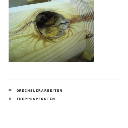
KATEGORIEN
DRECHSLERARBEITEN
SCHLAGWÖRTER
TREPPENPFOSTEN
Beitragsnavigation