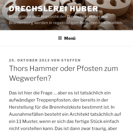
Zum
DRECHSLEREI HUBER
Inhalt
Erzeugnisse und Angebote der Drechslerei Huber aus
springen
Brandenburg werden in regelmäßigen Beiträgen beschrieben.
Menü
VERÖFFENTLICHT
25. OKTOBER 2013
VON
STEFFEN
AM
Thors Hammer oder Pfosten zum
Wegwerfen?
Das ist hier die Frage … aber es ist tatsächlich ein
aufwändiger Treppenpfosten, der bereits in der
Herstellung für die Brennholzkiste bestimmt ist. In
Ausnahmefällen besteht ein Architekt tatsächlich auf
ein 1:1 Muster, wenn er sich das fertige Stück einfach
nicht vorstellen kann. Das ist dann zwar traurig, aber