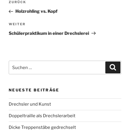
Vorheriger
ZURÜCK
Beitrag
Holzrohling vs. Kopf
Nächster
WEITER
Beitrag
Schülerpraktikum in einer Drechslerei
Suchen
Suche
nach:
NEUESTE BEITRÄGE
Drechsler und Kunst
Doppeltraille als Drechslerarbeit
Dicke Treppenstäbe gedrechselt