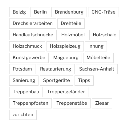
Belzig
Berlin
Brandenburg
CNC-Fräse
Drechslerarbeiten
Drehteile
Handlaufschnecke
Holzmöbel
Holzschale
Holzschmuck
Holzspielzeug
Innung
Kunstgewerbe
Magdeburg
Möbelteile
Potsdam
Restaurierung
Sachsen-Anhalt
Sanierung
Sportgeräte
Tipps
Treppenbau
Treppengeländer
Treppenpfosten
Treppenstäbe
Ziesar
zurichten