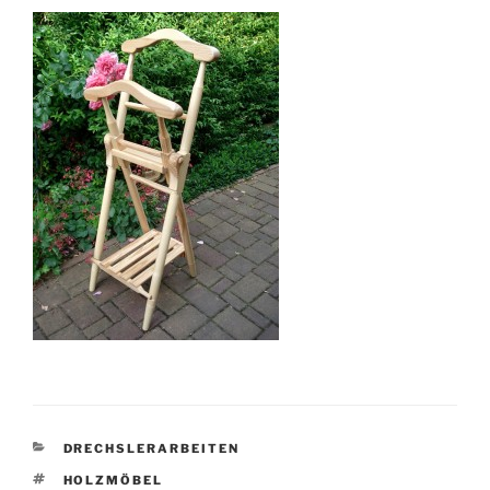
KATEGORIEN
DRECHSLERARBEITEN
SCHLAGWÖRTER
HOLZMÖBEL