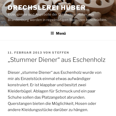
Zum
DRECHSLEREI HUBER
Inhalt
Erzeugnisse und Angebote der Drechslerei Huber aus
springen
Brandenburg werden in regelmäßigen Beiträgen beschrieben.
Menü
VERÖFFENTLICHT
11. FEBRUAR 2013
VON
STEFFEN
AM
„Stummer Diener“ aus Eschenholz
Dieser „stumme Diener“ aus Eschenholz wurde von
mir als Einzelstück einmal etwas aufwändiger
konstruiert. Er ist klappbar und besitzt zwei
Kleiderbügel. Ablagen für Schmuck und ein paar
Schuhe sollen das Platzangebot abrunden.
Querstangen bieten die Möglichkeit, Hosen oder
andere Kleidungsstücke darüber zu hängen.