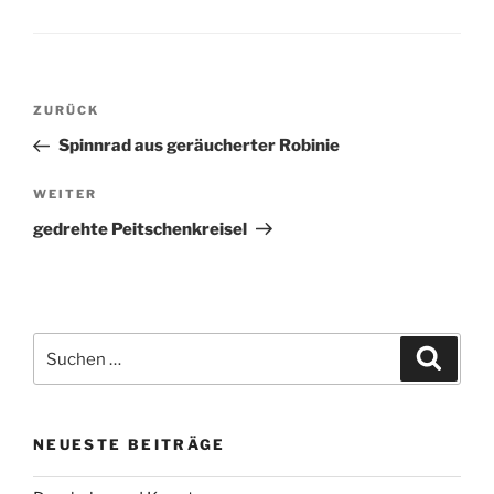
Beitragsnavigation
Vorheriger
ZURÜCK
Beitrag
Spinnrad aus geräucherter Robinie
Nächster
WEITER
Beitrag
gedrehte Peitschenkreisel
Suchen
Suche
nach:
NEUESTE BEITRÄGE