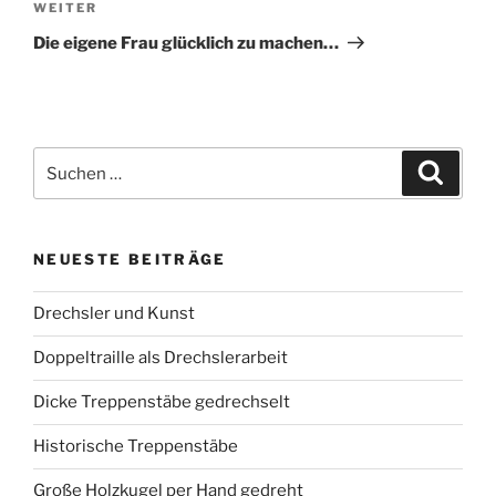
Nächster
WEITER
Beitrag
Die eigene Frau glücklich zu machen…
Suchen
Suche
nach:
NEUESTE BEITRÄGE
Drechsler und Kunst
Doppeltraille als Drechslerarbeit
Dicke Treppenstäbe gedrechselt
Historische Treppenstäbe
Große Holzkugel per Hand gedreht