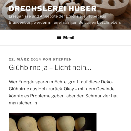
Zum
DRECHSLEREI HUBER
Inhalt
Erzeugnisse und Angebote der Drechslerei Huber aus
springen
Brandenburg werden in regelmäßigen Beiträgen beschrieben.
Menü
VERÖFFENTLICHT
22. MÄRZ 2014
VON
STEFFEN
AM
Glühbirne ja – Licht nein…
Wer Energie sparen möchte, greift auf diese Deko-
Glühbirne aus Holz zurück. Okay – mit dem Gewinde
könnte es Probleme geben, aber den Schmunzler hat
man sicher. :)