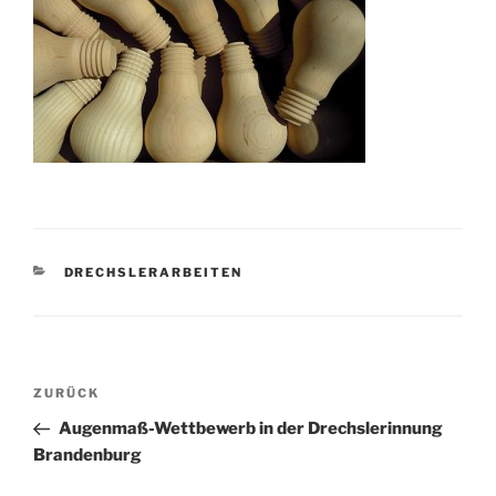
KATEGORIEN
DRECHSLERARBEITEN
Beitragsnavigation
Vorheriger
ZURÜCK
Beitrag
Augenmaß-Wettbewerb in der Drechslerinnung
Brandenburg