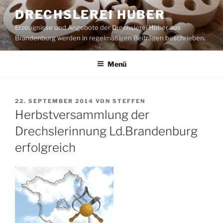
Zum
DRECHSLEREI HUBER
Inhalt
Erzeugnisse und Angebote der Drechslerei Huber aus
springen
Brandenburg werden in regelmäßigen Beiträgen beschrieben.
Menü
VERÖFFENTLICHT
22. SEPTEMBER 2014
VON
STEFFEN
AM
Herbstversammlung der
Drechslerinnung Ld.Brandenburg
erfolgreich