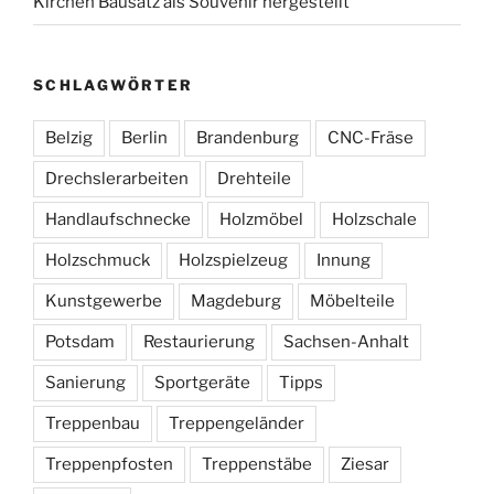
Kirchen Bausatz als Souvenir hergestellt
SCHLAGWÖRTER
Belzig
Berlin
Brandenburg
CNC-Fräse
Drechslerarbeiten
Drehteile
Handlaufschnecke
Holzmöbel
Holzschale
Holzschmuck
Holzspielzeug
Innung
Kunstgewerbe
Magdeburg
Möbelteile
Potsdam
Restaurierung
Sachsen-Anhalt
Sanierung
Sportgeräte
Tipps
Treppenbau
Treppengeländer
Treppenpfosten
Treppenstäbe
Ziesar