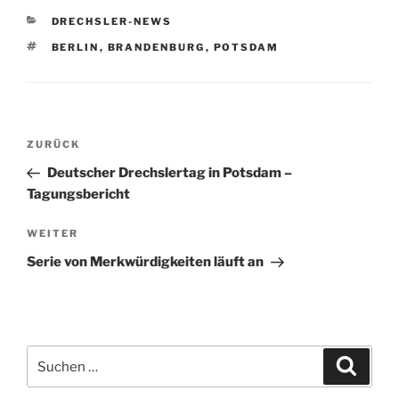
KATEGORIEN
DRECHSLER-NEWS
SCHLAGWÖRTER
BERLIN
,
BRANDENBURG
,
POTSDAM
Beitragsnavigation
Vorheriger
ZURÜCK
Beitrag
Deutscher Drechslertag in Potsdam –
Tagungsbericht
Nächster
WEITER
Beitrag
Serie von Merkwürdigkeiten läuft an
Suchen
Suche
nach: